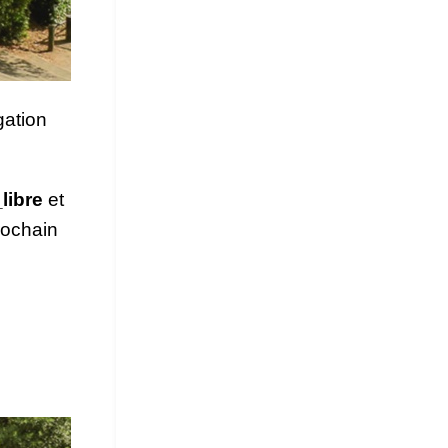
gation
_libre
et
rochain