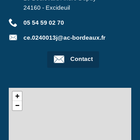
24160
-
Excideuil
05 54 59 02 70
ce.0240013j@ac-bordeaux.fr
Contact
+
−