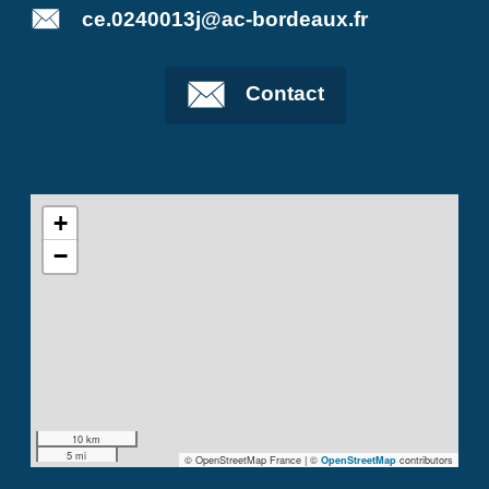
ce.0240013j@ac-bordeaux.fr
Contact
+
−
10 km
5 mi
© OpenStreetMap France | ©
contributors
OpenStreetMap