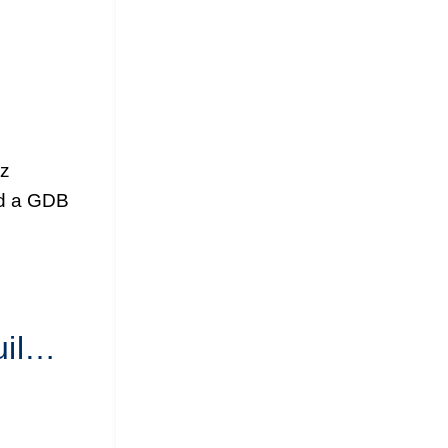
ez
nd a GDB
uil…