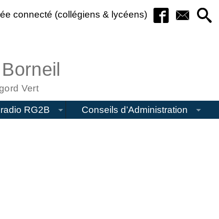
ée connecté (collégiens & lycéens)
 Borneil
gord Vert
radio RG2B
Conseils d’Administration