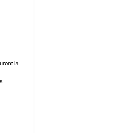
uront la
s