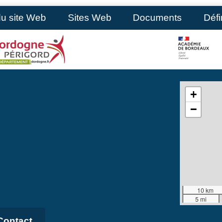
du site Web
Sites Web
Documents
Défi
+
−
10 km
5 mi
Contact