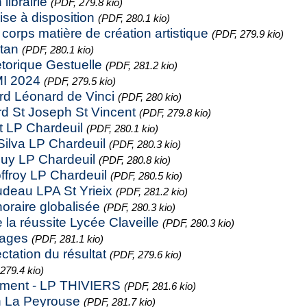
ibrairie
(PDF, 279.8 kio)
se à disposition
(PDF, 280.1 kio)
corps matière de création artistique
(PDF, 279.9 kio)
itan
(PDF, 280.1 kio)
torique Gestuelle
(PDF, 281.2 kio)
I 2024
(PDF, 279.5 kio)
rd Léonard de Vinci
(PDF, 280 kio)
rd St Joseph St Vincent
(PDF, 279.8 kio)
t LP Chardeuil
(PDF, 280.1 kio)
ilva LP Chardeuil
(PDF, 280.3 kio)
uy LP Chardeuil
(PDF, 280.8 kio)
ffroy LP Chardeuil
(PDF, 280.5 kio)
udeau LPA St Yrieix
(PDF, 281.2 kio)
horaire globalisée
(PDF, 280.3 kio)
la réussite Lycée Claveille
(PDF, 280.3 kio)
yages
(PDF, 281.1 kio)
ctation du résultat
(PDF, 279.6 kio)
279.4 kio)
ement - LP THIVIERS
(PDF, 281.6 kio)
n La Peyrouse
(PDF, 281.7 kio)