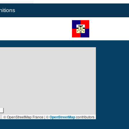
nitions
© OpenStreetMap France | ©
OpenStreetMap
contributors