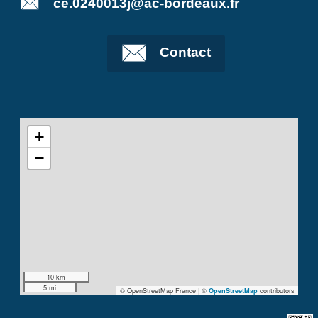
ce.0240013j@ac-bordeaux.fr
Contact
+
−
10 km
5 mi
© OpenStreetMap France | ©
contributors
OpenStreetMap