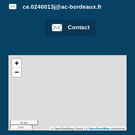
ce.0240013j@ac-bordeaux.fr
Contact
+
−
10 km
5 mi
© OpenStreetMap France | ©
contributors
OpenStreetMap