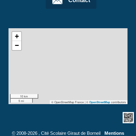
Contact
+
−
10 km
5 mi
© OpenStreetMap France | ©
contributors
OpenStreetMap
©
2008-2026 , Cité Scolaire Giraut de Borneil
•
Mentions