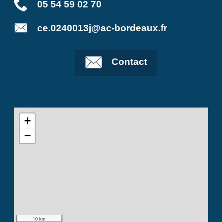
05 54 59 02 70
ce.0240013j@ac-bordeaux.fr
Contact
+
−
10 km