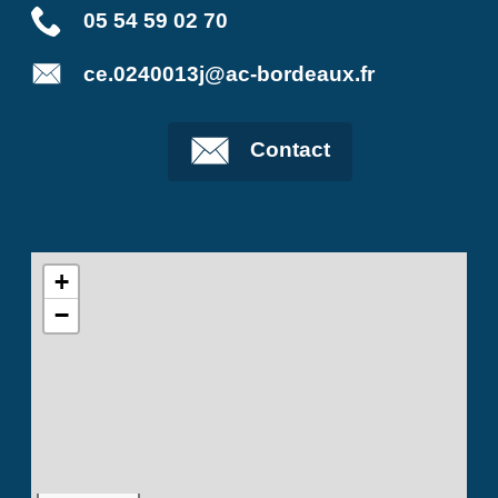
05 54 59 02 70
ce.0240013j@ac-bordeaux.fr
Contact
+
−