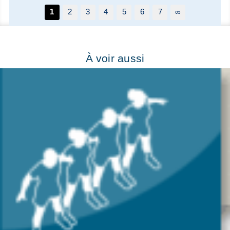
1
2
3
4
5
6
7
∞
À voir aussi