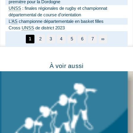
première pour la Dordogne
UNSS
: finales régionales de rugby et championnat
départemental de course d’orientation
L’
AS
championne départementale en basket filles
Cross
UNSS
de district 2023
1
2
3
4
5
6
7
∞
À voir aussi