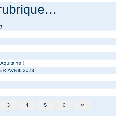
rubrique…
3
Aquitaine !
R AVRIL 2023
3
4
5
6
∞