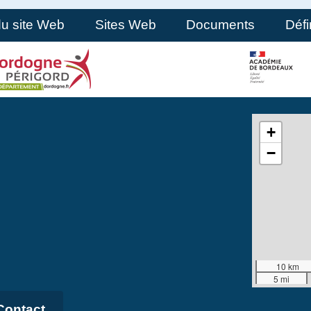
du site Web
Sites Web
Documents
Défi
+
−
10 km
5 mi
Contact