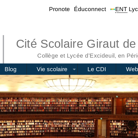
Pronote
Éduconnect
ENT
Lyc
Cité Scolaire Giraut de
Collège et Lycée d’Excideuil, en Péri
Blog
Vie scolaire
Le CDI
Web