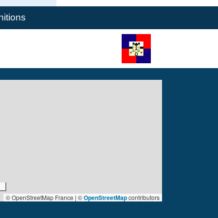
nitions
© OpenStreetMap France | ©
OpenStreetMap
contributors