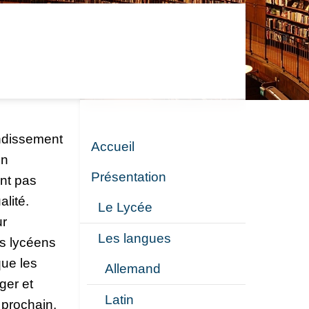
ondissement
Accueil
on
Présentation
ont pas
alité.
Le Lycée
ur
Les langues
es lycéens
que les
Allemand
ger et
Latin
 prochain,