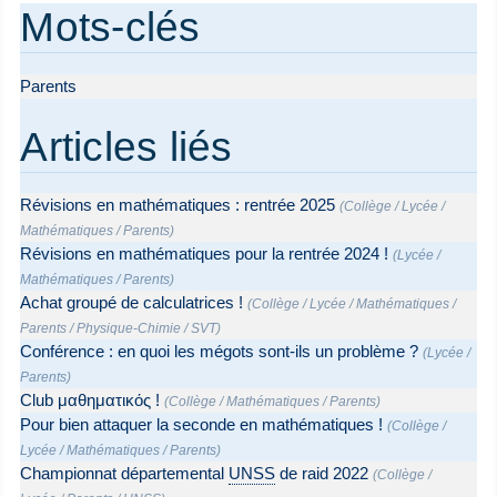
Mots-clés
Parents
Articles liés
Révisions en mathématiques : rentrée 2025
(
Collège
/
Lycée
/
Mathématiques
/
Parents
)
Révisions en mathématiques pour la rentrée 2024 !
(
Lycée
/
Mathématiques
/
Parents
)
Achat groupé de calculatrices !
(
Collège
/
Lycée
/
Mathématiques
/
Parents
/
Physique-Chimie
/
SVT
)
Conférence : en quoi les mégots sont-ils un problème ?
(
Lycée
/
Parents
)
Club μαθηματικός !
(
Collège
/
Mathématiques
/
Parents
)
Pour bien attaquer la seconde en mathématiques !
(
Collège
/
Lycée
/
Mathématiques
/
Parents
)
Championnat départemental
UNSS
de raid 2022
(
Collège
/