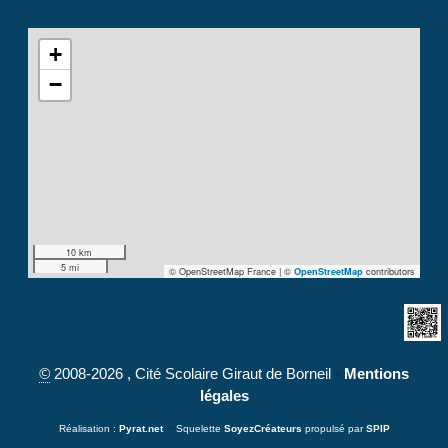
+
−
10 km
5 mi
© OpenStreetMap France | ©
contributors
OpenStreetMap
©
2008-2026 , Cité Scolaire Giraut de Borneil
•
Mentions
légales
Réalisation :
Pyrat.net
•
Squelette
SoyezCréateurs
propulsé par
SPIP