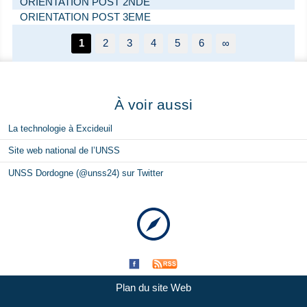
ORIENTATION POST 2NDE
ORIENTATION POST 3EME
1
2
3
4
5
6
∞
À voir aussi
La technologie à Excideuil
Site web national de l’UNSS
UNSS Dordogne (@unss24) sur Twitter
Plan du site Web