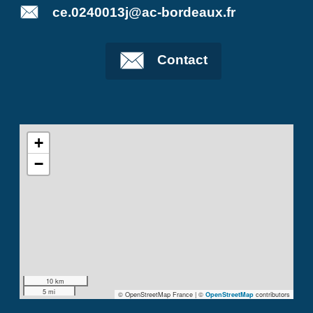
ce.0240013j@ac-bordeaux.fr
Contact
+
−
10 km
5 mi
© OpenStreetMap France | ©
contributors
OpenStreetMap