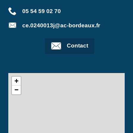
05 54 59 02 70
ce.0240013j@ac-bordeaux.fr
Contact
+
−