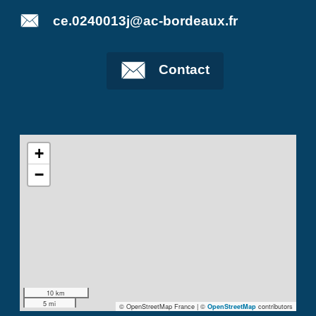
ce.0240013j@ac-bordeaux.fr
Contact
+
−
10 km
5 mi
© OpenStreetMap France | ©
contributors
OpenStreetMap