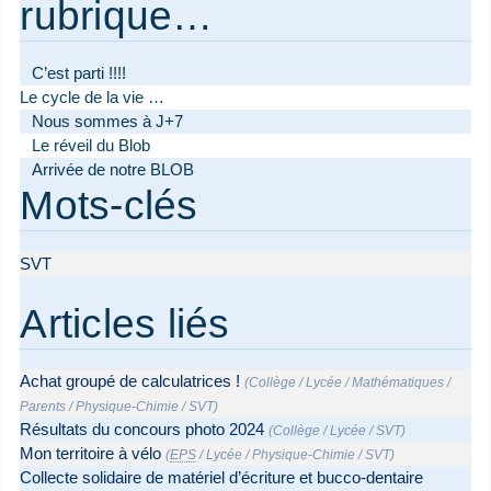
rubrique…
C’est parti !!!!
Le cycle de la vie …
Nous sommes à J+7
Le réveil du Blob
Arrivée de notre BLOB
Mots-clés
SVT
Articles liés
Achat groupé de calculatrices !
(
Collège
/
Lycée
/
Mathématiques
/
Parents
/
Physique-Chimie
/
SVT
)
Résultats du concours photo 2024
(
Collège
/
Lycée
/
SVT
)
Mon territoire à vélo
(
EPS
/
Lycée
/
Physique-Chimie
/
SVT
)
Collecte solidaire de matériel d’écriture et bucco-dentaire