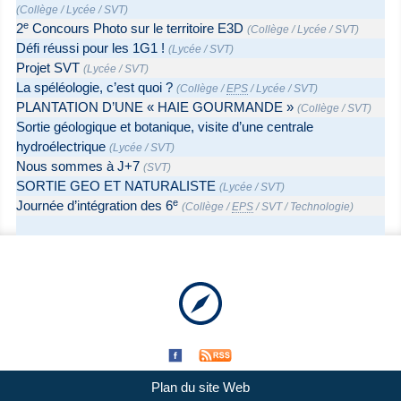
(
Collège
/
Lycée
/
SVT
)
e
2
Concours Photo sur le territoire E3D
(
Collège
/
Lycée
/
SVT
)
Défi réussi pour les 1G1 !
(
Lycée
/
SVT
)
Projet SVT
(
Lycée
/
SVT
)
La spéléologie, c’est quoi ?
(
Collège
/
EPS
/
Lycée
/
SVT
)
PLANTATION D’UNE « HAIE GOURMANDE »
(
Collège
/
SVT
)
Sortie géologique et botanique, visite d’une centrale
hydroélectrique
(
Lycée
/
SVT
)
Nous sommes à J+7
(
SVT
)
SORTIE GEO ET NATURALISTE
(
Lycée
/
SVT
)
e
Journée d’intégration des 6
(
Collège
/
EPS
/
SVT
/
Technologie
)
Plan du site Web