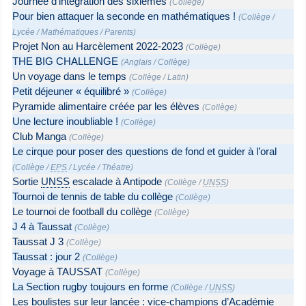
Journée d’intégration des sixièmes
(
Collège
)
Pour bien attaquer la seconde en mathématiques !
(
Collège
/
Lycée
/
Mathématiques
/
Parents
)
Projet Non au Harcèlement 2022-2023
(
Collège
)
THE BIG CHALLENGE
(
Anglais
/
Collège
)
Un voyage dans le temps
(
Collège
/
Latin
)
Petit déjeuner « équilibré »
(
Collège
)
Pyramide alimentaire créée par les élèves
(
Collège
)
Une lecture inoubliable !
(
Collège
)
Club Manga
(
Collège
)
Le cirque pour poser des questions de fond et guider à l’oral
(
Collège
/
EPS
/
Lycée
/
Théatre
)
Sortie
UNSS
escalade à Antipode
(
Collège
/
UNSS
)
Tournoi de tennis de table du collège
(
Collège
)
Le tournoi de football du collège
(
Collège
)
J 4 à Taussat
(
Collège
)
Taussat J 3
(
Collège
)
Taussat : jour 2
(
Collège
)
Voyage à TAUSSAT
(
Collège
)
La Section rugby toujours en forme
(
Collège
/
UNSS
)
Les boulistes sur leur lancée : vice-champions d’Académie