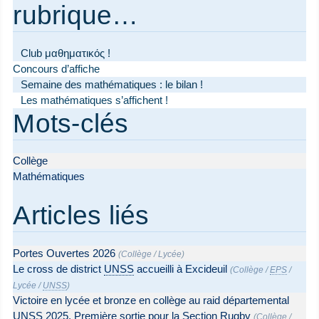
rubrique…
Club μαθηματικός !
Concours d’affiche
Semaine des mathématiques : le bilan !
Les mathématiques s’affichent !
Mots-clés
Collège
Mathématiques
Articles liés
Portes Ouvertes 2026
(
Collège
/
Lycée
)
Le cross de district
UNSS
accueilli à Excideuil
(
Collège
/
EPS
/
Lycée
/
UNSS
)
Victoire en lycée et bronze en collège au raid départemental
UNSS
2025. Première sortie pour la Section Rugby
(
Collège
/