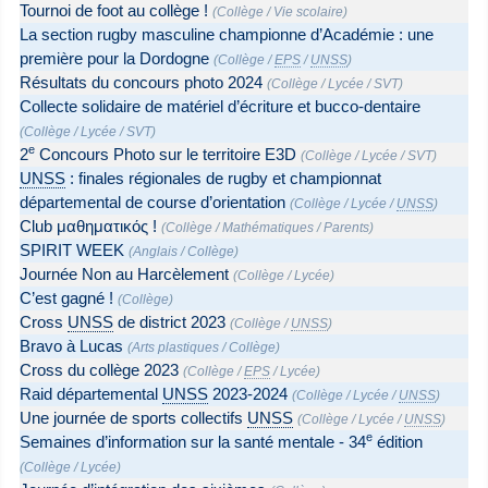
Tournoi de foot au collège !
(
Collège
/
Vie scolaire
)
La section rugby masculine championne d’Académie : une
première pour la Dordogne
(
Collège
/
EPS
/
UNSS
)
Résultats du concours photo 2024
(
Collège
/
Lycée
/
SVT
)
Collecte solidaire de matériel d’écriture et bucco-dentaire
(
Collège
/
Lycée
/
SVT
)
e
2
Concours Photo sur le territoire E3D
(
Collège
/
Lycée
/
SVT
)
UNSS
: finales régionales de rugby et championnat
départemental de course d’orientation
(
Collège
/
Lycée
/
UNSS
)
Club μαθηματικός !
(
Collège
/
Mathématiques
/
Parents
)
SPIRIT WEEK
(
Anglais
/
Collège
)
Journée Non au Harcèlement
(
Collège
/
Lycée
)
C’est gagné !
(
Collège
)
Cross
UNSS
de district 2023
(
Collège
/
UNSS
)
Bravo à Lucas
(
Arts plastiques
/
Collège
)
Cross du collège 2023
(
Collège
/
EPS
/
Lycée
)
Raid départemental
UNSS
2023-2024
(
Collège
/
Lycée
/
UNSS
)
Une journée de sports collectifs
UNSS
(
Collège
/
Lycée
/
UNSS
)
e
Semaines d’information sur la santé mentale - 34
édition
(
Collège
/
Lycée
)