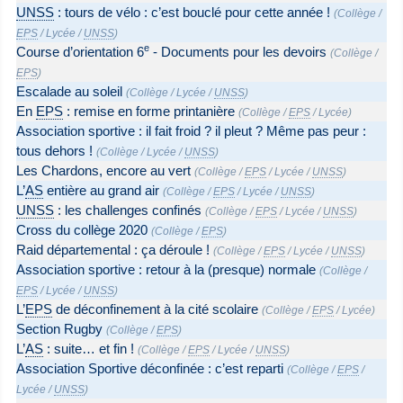
UNSS
: tours de vélo : c’est bouclé pour cette année !
(
Collège
/
EPS
/
Lycée
/
UNSS
)
e
Course d’orientation 6
- Documents pour les devoirs
(
Collège
/
EPS
)
Escalade au soleil
(
Collège
/
Lycée
/
UNSS
)
En
EPS
: remise en forme printanière
(
Collège
/
EPS
/
Lycée
)
Association sportive : il fait froid ? il pleut ? Même pas peur :
tous dehors !
(
Collège
/
Lycée
/
UNSS
)
Les Chardons, encore au vert
(
Collège
/
EPS
/
Lycée
/
UNSS
)
L’
AS
entière au grand air
(
Collège
/
EPS
/
Lycée
/
UNSS
)
UNSS
: les challenges confinés
(
Collège
/
EPS
/
Lycée
/
UNSS
)
Cross du collège 2020
(
Collège
/
EPS
)
Raid départemental : ça déroule !
(
Collège
/
EPS
/
Lycée
/
UNSS
)
Association sportive : retour à la (presque) normale
(
Collège
/
EPS
/
Lycée
/
UNSS
)
L’
EPS
de déconfinement à la cité scolaire
(
Collège
/
EPS
/
Lycée
)
Section Rugby
(
Collège
/
EPS
)
L’
AS
: suite… et fin !
(
Collège
/
EPS
/
Lycée
/
UNSS
)
Association Sportive déconfinée : c’est reparti
(
Collège
/
EPS
/
Lycée
/
UNSS
)