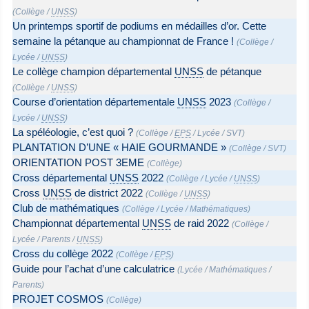
(
Collège
/
UNSS
)
Un printemps sportif de podiums en médailles d’or. Cette
semaine la pétanque au championnat de France !
(
Collège
/
Lycée
/
UNSS
)
Le collège champion départemental
UNSS
de pétanque
(
Collège
/
UNSS
)
Course d’orientation départementale
UNSS
2023
(
Collège
/
Lycée
/
UNSS
)
La spéléologie, c’est quoi ?
(
Collège
/
EPS
/
Lycée
/
SVT
)
PLANTATION D’UNE « HAIE GOURMANDE »
(
Collège
/
SVT
)
ORIENTATION POST 3EME
(
Collège
)
Cross départemental
UNSS
2022
(
Collège
/
Lycée
/
UNSS
)
Cross
UNSS
de district 2022
(
Collège
/
UNSS
)
Club de mathématiques
(
Collège
/
Lycée
/
Mathématiques
)
Championnat départemental
UNSS
de raid 2022
(
Collège
/
Lycée
/
Parents
/
UNSS
)
Cross du collège 2022
(
Collège
/
EPS
)
Guide pour l’achat d’une calculatrice
(
Lycée
/
Mathématiques
/
Parents
)
PROJET COSMOS
(
Collège
)