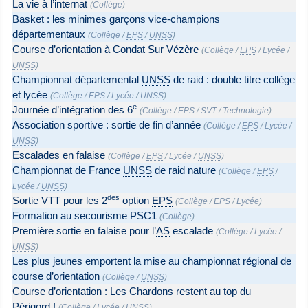
La vie à l’internat
(
Collège
)
Basket : les minimes garçons vice-champions
départementaux
(
Collège
/
EPS
/
UNSS
)
Course d’orientation à Condat Sur Vézère
(
Collège
/
EPS
/
Lycée
/
UNSS
)
Championnat départemental
UNSS
de raid : double titre collège
et lycée
(
Collège
/
EPS
/
Lycée
/
UNSS
)
e
Journée d’intégration des 6
(
Collège
/
EPS
/
SVT
/
Technologie
)
Association sportive : sortie de fin d’année
(
Collège
/
EPS
/
Lycée
/
UNSS
)
Escalades en falaise
(
Collège
/
EPS
/
Lycée
/
UNSS
)
Championnat de France
UNSS
de raid nature
(
Collège
/
EPS
/
Lycée
/
UNSS
)
des
Sortie VTT pour les 2
option
EPS
(
Collège
/
EPS
/
Lycée
)
Formation au secourisme PSC1
(
Collège
)
Première sortie en falaise pour l’
AS
escalade
(
Collège
/
Lycée
/
UNSS
)
Les plus jeunes emportent la mise au championnat régional de
course d’orientation
(
Collège
/
UNSS
)
Course d’orientation : Les Chardons restent au top du
Périgord !
(
Collège
/
Lycée
/
UNSS
)