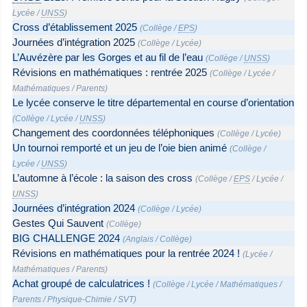
Lycée
/
UNSS
)
Cross d’établissement 2025
(
Collège
/
EPS
)
Journées d’intégration 2025
(
Collège
/
Lycée
)
L’Auvézère par les Gorges et au fil de l’eau
(
Collège
/
UNSS
)
Révisions en mathématiques : rentrée 2025
(
Collège
/
Lycée
/
Mathématiques
/
Parents
)
Le lycée conserve le titre départemental en course d’orientation
(
Collège
/
Lycée
/
UNSS
)
Changement des coordonnées téléphoniques
(
Collège
/
Lycée
)
Un tournoi remporté et un jeu de l’oie bien animé
(
Collège
/
Lycée
/
UNSS
)
L’automne à l’école : la saison des cross
(
Collège
/
EPS
/
Lycée
/
UNSS
)
Journées d’intégration 2024
(
Collège
/
Lycée
)
Gestes Qui Sauvent
(
Collège
)
BIG CHALLENGE 2024
(
Anglais
/
Collège
)
Révisions en mathématiques pour la rentrée 2024 !
(
Lycée
/
Mathématiques
/
Parents
)
Achat groupé de calculatrices !
(
Collège
/
Lycée
/
Mathématiques
/
Parents
/
Physique-Chimie
/
SVT
)