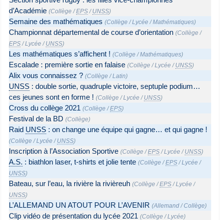
d’Académie
(
Collège
/
EPS
/
UNSS
)
Semaine des mathématiques
(
Collège
/
Lycée
/
Mathématiques
)
Championnat départemental de course d’orientation
(
Collège
/
EPS
/
Lycée
/
UNSS
)
Les mathématiques s’affichent !
(
Collège
/
Mathématiques
)
Escalade : première sortie en falaise
(
Collège
/
Lycée
/
UNSS
)
Alix vous connaissez ?
(
Collège
/
Latin
)
UNSS
: double sortie, quadruple victoire, septuple podium…
ces jeunes sont en forme !
(
Collège
/
Lycée
/
UNSS
)
Cross du collège 2021
(
Collège
/
EPS
)
Festival de la BD
(
Collège
)
Raid
UNSS
: on change une équipe qui gagne… et qui gagne !
(
Collège
/
Lycée
/
UNSS
)
Inscription à l’Association Sportive
(
Collège
/
EPS
/
Lycée
/
UNSS
)
A.S.
: biathlon laser, t-shirts et jolie tente
(
Collège
/
EPS
/
Lycée
/
UNSS
)
Bateau, sur l’eau, la rivière la rivièreuh
(
Collège
/
EPS
/
Lycée
/
UNSS
)
L’ALLEMAND UN ATOUT POUR L’AVENIR
(
Allemand
/
Collège
)
Clip vidéo de présentation du lycée 2021
(
Collège
/
Lycée
)