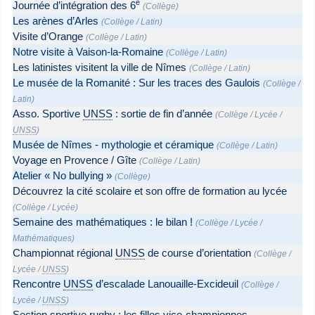
e
Journée d’intégration des 6
(
Collège
)
Les arènes d’Arles
(
Collège
/
Latin
)
Visite d’Orange
(
Collège
/
Latin
)
Notre visite à Vaison-la-Romaine
(
Collège
/
Latin
)
Les latinistes visitent la ville de Nîmes
(
Collège
/
Latin
)
Le musée de la Romanité : Sur les traces des Gaulois
(
Collège
/
Latin
)
Asso. Sportive
UNSS
: sortie de fin d’année
(
Collège
/
Lycée
/
UNSS
)
Musée de Nîmes - mythologie et céramique
(
Collège
/
Latin
)
Voyage en Provence / Gîte
(
Collège
/
Latin
)
Atelier « No bullying »
(
Collège
)
Découvrez la cité scolaire et son offre de formation au lycée
(
Collège
/
Lycée
)
Semaine des mathématiques : le bilan !
(
Collège
/
Lycée
/
Mathématiques
)
Championnat régional
UNSS
de course d’orientation
(
Collège
/
Lycée
/
UNSS
)
Rencontre
UNSS
d’escalade Lanouaille-Excideuil
(
Collège
/
Lycée
/
UNSS
)
Section sportive rugby : les filles vice-championnes