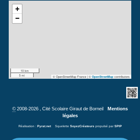
+
−
10 km
5 mi
© OpenStreetMap France | ©
contributors
OpenStreetMap
©
2008-2026 , Cité Scolaire Giraut de Borneil
•
Mentions
légales
Réalisation :
Pyrat.net
•
Squelette
SoyezCréateurs
propulsé par
SPIP