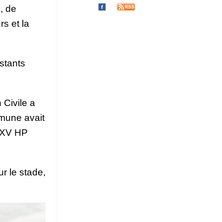
, de
s et la
istants
 Civile a
mune avait
e XV HP
ur le stade,