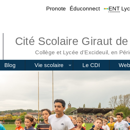
Pronote
Éduconnect
ENT
Lyc
Cité Scolaire Giraut de
Collège et Lycée d’Excideuil, en Péri
Blog
Vie scolaire
Le CDI
Web