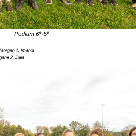
e
e
Podium 6
-5
 Morgan 1. Imanol
gane 2. Julia