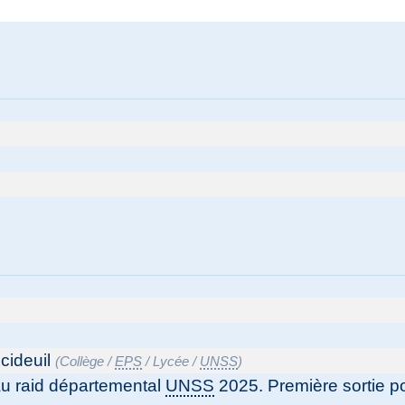
cideuil
(
Collège
/
EPS
/
Lycée
/
UNSS
)
 au raid départemental
UNSS
2025. Première sortie po