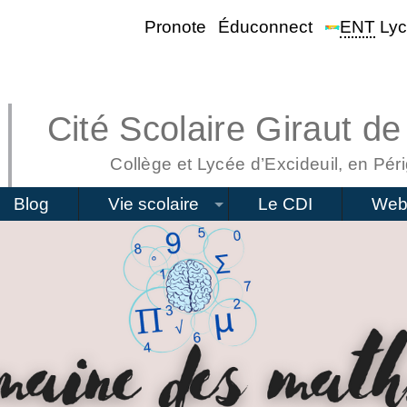
Pronote
Éduconnect
ENT
Lyc
Cité Scolaire Giraut de
Collège et Lycée d’Excideuil, en Péri
Blog
Vie scolaire
Le CDI
Web