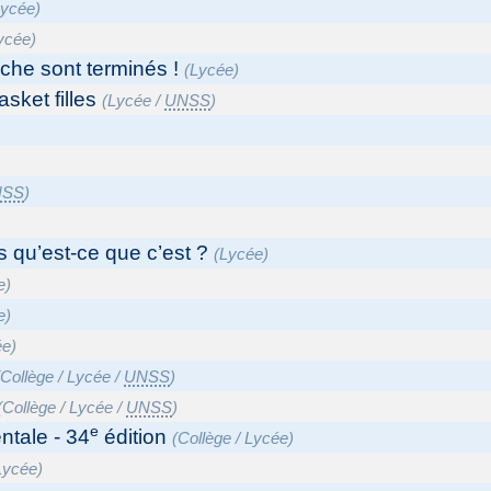
Lycée
)
ycée
)
uche sont terminés !
(
Lycée
)
ket filles
(
Lycée
/
UNSS
)
NSS
)
 qu’est-ce que c’est ?
(
Lycée
)
e
)
e
)
ée
)
(
Collège
/
Lycée
/
UNSS
)
(
Collège
/
Lycée
/
UNSS
)
e
ntale - 34
édition
(
Collège
/
Lycée
)
Lycée
)