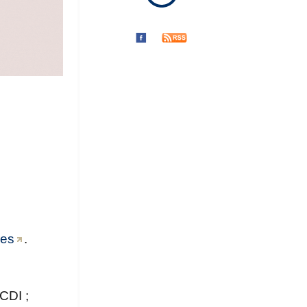
res
.
CDI ;