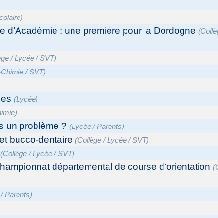
colaire
)
e d’Académie : une première pour la Dordogne
(
Collè
ège
/
Lycée
/
SVT
)
-Chimie
/
SVT
)
mes
(
Lycée
)
himie
)
ls un problème ?
(
Lycée
/
Parents
)
e et bucco-dentaire
(
Collège
/
Lycée
/
SVT
)
(
Collège
/
Lycée
/
SVT
)
 championnat départemental de course d’orientation
(
/
Parents
)