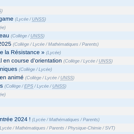
S
)
 game
(
Lycée
/
UNSS
)
ée
)
’eau
(
Collège
/
UNSS
)
 2025
(
Collège
/
Lycée
/
Mathématiques
/
Parents
)
de la Résistance »
(
Lycée
)
l en course d’orientation
(
Collège
/
Lycée
/
UNSS
)
niques
(
Collège
/
Lycée
)
bien animé
(
Collège
/
Lycée
/
UNSS
)
ss
(
Collège
/
EPS
/
Lycée
/
UNSS
)
ée
)
ntrée 2024 !
(
Lycée
/
Mathématiques
/
Parents
)
Lycée
/
Mathématiques
/
Parents
/
Physique-Chimie
/
SVT
)