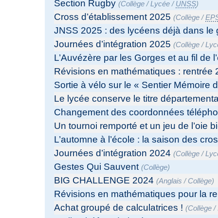
Section Rugby
(
Collège
/
Lycée
/
UNSS
)
Cross d’établissement 2025
(
Collège
/
EP
JNSS 2025 : des lycéens déjà dans le
Journées d’intégration 2025
(
Collège
/
Lyc
L’Auvézère par les Gorges et au fil de l
Révisions en mathématiques : rentrée
Sortie à vélo sur le « Sentier Mémoire 
Le lycée conserve le titre départementa
Changement des coordonnées télépho
Un tournoi remporté et un jeu de l’oie 
L’automne à l’école : la saison des cro
Journées d’intégration 2024
(
Collège
/
Lyc
Gestes Qui Sauvent
(
Collège
)
BIG CHALLENGE 2024
(
Anglais
/
Collège
)
Révisions en mathématiques pour la re
Achat groupé de calculatrices !
(
Collège
/