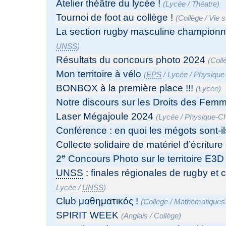
Atelier théâtre du lycée !
(
Lycée
/
Théatre
)
Tournoi de foot au collège !
(
Collège
/
Vie s
La section rugby masculine championn
UNSS
)
Résultats du concours photo 2024
(
Coll
Mon territoire à vélo
(
EPS
/
Lycée
/
Physique
BONBOX à la première place !!!
(
Lycée
)
Notre discours sur les Droits des Fem
Laser Mégajoule 2024
(
Lycée
/
Physique-C
Conférence : en quoi les mégots sont-i
Collecte solidaire de matériel d’écritur
e
2
Concours Photo sur le territoire E3D
UNSS
: finales régionales de rugby et
Lycée
/
UNSS
)
Club μαθηματικός !
(
Collège
/
Mathématiques
SPIRIT WEEK
(
Anglais
/
Collège
)