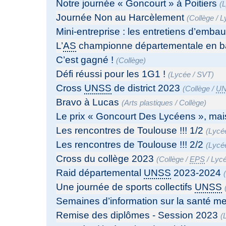
Notre journée « Goncourt » à Poitiers
(
Journée Non au Harcèlement
(
Collège
/
L
Mini-entreprise : les entretiens d’emba
L’
AS
championne départementale en bas
C’est gagné !
(
Collège
)
Défi réussi pour les 1G1 !
(
Lycée
/
SVT
)
Cross
UNSS
de district 2023
(
Collège
/
U
Bravo à Lucas
(
Arts plastiques
/
Collège
)
Le prix « Goncourt Des Lycéens », mais
Les rencontres de Toulouse !!! 1/2
(
Lycé
Les rencontres de Toulouse !!! 2/2
(
Lycé
Cross du collège 2023
(
Collège
/
EPS
/
Lyc
Raid départemental
UNSS
2023-2024
Une journée de sports collectifs
UNSS
Semaines d’information sur la santé me
Remise des diplômes - Session 2023
(