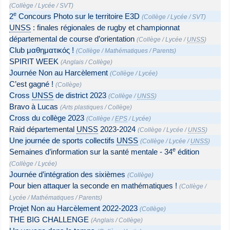
(
Collège
/
Lycée
/
SVT
)
e
2
Concours Photo sur le territoire E3D
(
Collège
/
Lycée
/
SVT
)
UNSS
: finales régionales de rugby et championnat
départemental de course d’orientation
(
Collège
/
Lycée
/
UNSS
)
Club μαθηματικός !
(
Collège
/
Mathématiques
/
Parents
)
SPIRIT WEEK
(
Anglais
/
Collège
)
Journée Non au Harcèlement
(
Collège
/
Lycée
)
C’est gagné !
(
Collège
)
Cross
UNSS
de district 2023
(
Collège
/
UNSS
)
Bravo à Lucas
(
Arts plastiques
/
Collège
)
Cross du collège 2023
(
Collège
/
EPS
/
Lycée
)
Raid départemental
UNSS
2023-2024
(
Collège
/
Lycée
/
UNSS
)
Une journée de sports collectifs
UNSS
(
Collège
/
Lycée
/
UNSS
)
e
Semaines d’information sur la santé mentale - 34
édition
(
Collège
/
Lycée
)
Journée d’intégration des sixièmes
(
Collège
)
Pour bien attaquer la seconde en mathématiques !
(
Collège
/
Lycée
/
Mathématiques
/
Parents
)
Projet Non au Harcèlement 2022-2023
(
Collège
)
THE BIG CHALLENGE
(
Anglais
/
Collège
)