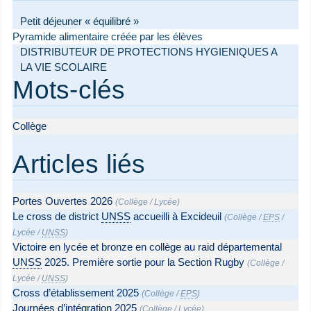
Petit déjeuner « équilibré »
Pyramide alimentaire créée par les élèves
DISTRIBUTEUR DE PROTECTIONS HYGIENIQUES A
LA VIE SCOLAIRE
Mots-clés
Collège
Articles liés
Portes Ouvertes 2026
(
Collège
/
Lycée
)
Le cross de district
UNSS
accueilli à Excideuil
(
Collège
/
EPS
/
Lycée
/
UNSS
)
Victoire en lycée et bronze en collège au raid départemental
UNSS
2025. Première sortie pour la Section Rugby
(
Collège
/
Lycée
/
UNSS
)
Cross d’établissement 2025
(
Collège
/
EPS
)
Journées d’intégration 2025
(
Collège
/
Lycée
)