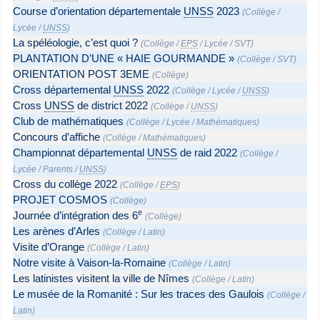
Course d’orientation départementale
UNSS
2023
(
Collège
/
Lycée
/
UNSS
)
La spéléologie, c’est quoi ?
(
Collège
/
EPS
/
Lycée
/
SVT
)
PLANTATION D’UNE « HAIE GOURMANDE »
(
Collège
/
SVT
)
ORIENTATION POST 3EME
(
Collège
)
Cross départemental
UNSS
2022
(
Collège
/
Lycée
/
UNSS
)
Cross
UNSS
de district 2022
(
Collège
/
UNSS
)
Club de mathématiques
(
Collège
/
Lycée
/
Mathématiques
)
Concours d’affiche
(
Collège
/
Mathématiques
)
Championnat départemental
UNSS
de raid 2022
(
Collège
/
Lycée
/
Parents
/
UNSS
)
Cross du collège 2022
(
Collège
/
EPS
)
PROJET COSMOS
(
Collège
)
e
Journée d’intégration des 6
(
Collège
)
Les arènes d’Arles
(
Collège
/
Latin
)
Visite d’Orange
(
Collège
/
Latin
)
Notre visite à Vaison-la-Romaine
(
Collège
/
Latin
)
Les latinistes visitent la ville de Nîmes
(
Collège
/
Latin
)
Le musée de la Romanité : Sur les traces des Gaulois
(
Collège
/
Latin
)