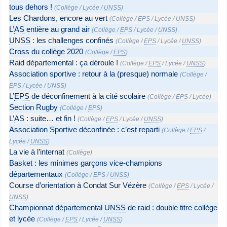
tous dehors !
(
Collège
/
Lycée
/
UNSS
)
Les Chardons, encore au vert
(
Collège
/
EPS
/
Lycée
/
UNSS
)
L’
AS
entière au grand air
(
Collège
/
EPS
/
Lycée
/
UNSS
)
UNSS
: les challenges confinés
(
Collège
/
EPS
/
Lycée
/
UNSS
)
Cross du collège 2020
(
Collège
/
EPS
)
Raid départemental : ça déroule !
(
Collège
/
EPS
/
Lycée
/
UNSS
)
Association sportive : retour à la (presque) normale
(
Collège
/
EPS
/
Lycée
/
UNSS
)
L’
EPS
de déconfinement à la cité scolaire
(
Collège
/
EPS
/
Lycée
)
Section Rugby
(
Collège
/
EPS
)
L’
AS
: suite… et fin !
(
Collège
/
EPS
/
Lycée
/
UNSS
)
Association Sportive déconfinée : c’est reparti
(
Collège
/
EPS
/
Lycée
/
UNSS
)
La vie à l’internat
(
Collège
)
Basket : les minimes garçons vice-champions
départementaux
(
Collège
/
EPS
/
UNSS
)
Course d’orientation à Condat Sur Vézère
(
Collège
/
EPS
/
Lycée
/
UNSS
)
Championnat départemental
UNSS
de raid : double titre collège
et lycée
(
Collège
/
EPS
/
Lycée
/
UNSS
)