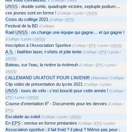
(
Collège
/
Latin
)
UNSS
: double sortie, quadruple victoire, septuple podium…
ces jeunes sont en forme !
(
Collège
/
Lycée
/
UNSS
)
Cross du collège 2021
(
Collège
/
EPS
)
Festival de la BD
(
Collège
)
Raid
UNSS
: on change une équipe qui gagne… et qui gagne !
(
Collège
/
Lycée
/
UNSS
)
Inscription à l’Association Sportive
(
Collège
/
EPS
/
Lycée
/
UNSS
)
A.S.
: biathlon laser, t-shirts et jolie tente
(
Collège
/
EPS
/
Lycée
/
UNSS
)
Bateau, sur l’eau, la rivière la rivièreuh
(
Collège
/
EPS
/
Lycée
/
UNSS
)
L’ALLEMAND UN ATOUT POUR L’AVENIR
(
Allemand
/
Collège
)
Clip vidéo de présentation du lycée 2021
(
Collège
/
Lycée
)
UNSS
: tours de vélo : c’est bouclé pour cette année !
(
Collège
/
EPS
/
Lycée
/
UNSS
)
e
Course d’orientation 6
- Documents pour les devoirs
(
Collège
/
EPS
)
Escalade au soleil
(
Collège
/
Lycée
/
UNSS
)
En
EPS
: remise en forme printanière
(
Collège
/
EPS
/
Lycée
)
Association sportive : il fait froid ? il pleut ? Même pas peur :