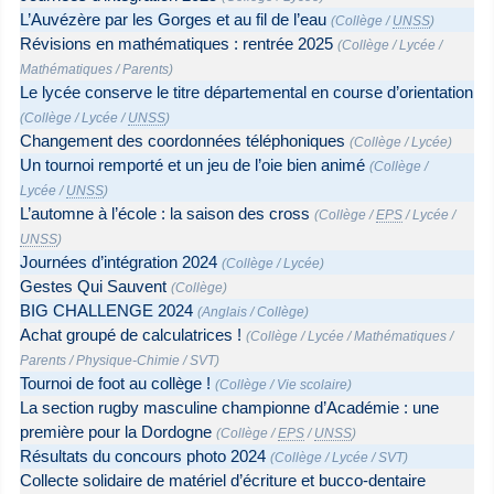
L’Auvézère par les Gorges et au fil de l’eau
(
Collège
/
UNSS
)
Révisions en mathématiques : rentrée 2025
(
Collège
/
Lycée
/
Mathématiques
/
Parents
)
Le lycée conserve le titre départemental en course d’orientation
(
Collège
/
Lycée
/
UNSS
)
Changement des coordonnées téléphoniques
(
Collège
/
Lycée
)
Un tournoi remporté et un jeu de l’oie bien animé
(
Collège
/
Lycée
/
UNSS
)
L’automne à l’école : la saison des cross
(
Collège
/
EPS
/
Lycée
/
UNSS
)
Journées d’intégration 2024
(
Collège
/
Lycée
)
Gestes Qui Sauvent
(
Collège
)
BIG CHALLENGE 2024
(
Anglais
/
Collège
)
Achat groupé de calculatrices !
(
Collège
/
Lycée
/
Mathématiques
/
Parents
/
Physique-Chimie
/
SVT
)
Tournoi de foot au collège !
(
Collège
/
Vie scolaire
)
La section rugby masculine championne d’Académie : une
première pour la Dordogne
(
Collège
/
EPS
/
UNSS
)
Résultats du concours photo 2024
(
Collège
/
Lycée
/
SVT
)
Collecte solidaire de matériel d’écriture et bucco-dentaire