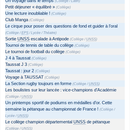
Un voyage dans le temps
(
Collège
/
Latin
)
Petit déjeuner « équilibré »
(
Collège
)
Une lecture inoubliable !
(
Collège
)
Club Manga
(
Collège
)
Le cirque pour poser des questions de fond et guider à l’oral
(
Collège
/
EPS
/
Lycée
/
Théatre
)
Sortie
UNSS
escalade à Antipode
(
Collège
/
UNSS
)
Tournoi de tennis de table du collège
(
Collège
)
Le tournoi de football du collège
(
Collège
)
J 4 à Taussat
(
Collège
)
Taussat J 3
(
Collège
)
Taussat : jour 2
(
Collège
)
Voyage à TAUSSAT
(
Collège
)
La Section rugby toujours en forme
(
Collège
/
UNSS
)
Les boulistes sur leur lancée : vice-champions d’Académie
(
Collège
/
UNSS
)
Un printemps sportif de podiums en médailles d’or. Cette
semaine la pétanque au championnat de France !
(
Collège
/
Lycée
/
UNSS
)
Le collège champion départemental
UNSS
de pétanque
(
Collège
/
UNSS
)