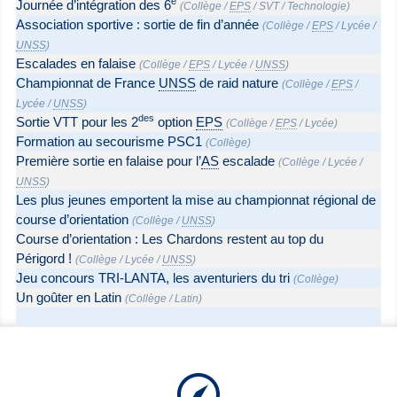
e
Journée d’intégration des 6
(
Collège
/
EPS
/
SVT
/
Technologie
)
Association sportive : sortie de fin d’année
(
Collège
/
EPS
/
Lycée
/
UNSS
)
Escalades en falaise
(
Collège
/
EPS
/
Lycée
/
UNSS
)
Championnat de France
UNSS
de raid nature
(
Collège
/
EPS
/
Lycée
/
UNSS
)
des
Sortie VTT pour les 2
option
EPS
(
Collège
/
EPS
/
Lycée
)
Formation au secourisme PSC1
(
Collège
)
Première sortie en falaise pour l’
AS
escalade
(
Collège
/
Lycée
/
UNSS
)
Les plus jeunes emportent la mise au championnat régional de
course d’orientation
(
Collège
/
UNSS
)
Course d’orientation : Les Chardons restent au top du
Périgord !
(
Collège
/
Lycée
/
UNSS
)
Jeu concours TRI-LANTA, les aventuriers du tri
(
Collège
)
Un goûter en Latin
(
Collège
/
Latin
)