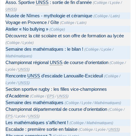
Asso. Sportive
UNSS
: sortie de fin d’année
(
Collège
/
Lycée
/
UNSS
)
Musée de Nîmes - mythologie et céramique
(
Collège
/
Latin
)
Voyage en Provence / Gîte
(
Collège
/
Latin
)
Atelier « No bullying »
(
Collège
)
Découvrez la cité scolaire et son offre de formation au lycée
(
Collège
/
Lycée
)
Semaine des mathématiques : le bilan !
(
Collège
/
Lycée
/
Mathématiques
)
Championnat régional
UNSS
de course d’orientation
(
Collège
/
Lycée
/
UNSS
)
Rencontre
UNSS
d’escalade Lanouaille-Excideuil
(
Collège
/
Lycée
/
UNSS
)
Section sportive rugby : les filles vice-championnes
d’Académie
(
Collège
/
EPS
/
UNSS
)
Semaine des mathématiques
(
Collège
/
Lycée
/
Mathématiques
)
Championnat départemental de course d’orientation
(
Collège
/
EPS
/
Lycée
/
UNSS
)
Les mathématiques s’affichent !
(
Collège
/
Mathématiques
)
Escalade : première sortie en falaise
(
Collège
/
Lycée
/
UNSS
)
Alix vous connaissez ?