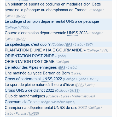
Un printemps sportif de podiums en médailles d’or. Cette
semaine la pétanque au championnat de France !
(
Collège
/
Lycée
/
UNSS
)
Le collège champion départemental
UNSS
de pétanque
(
Collège
/
UNSS
)
Course d’orientation départementale
UNSS
2023
(
Collège
/
Lycée
/
UNSS
)
La spéléologie, c’est quoi ?
(
Collège
/
EPS
/
Lycée
/
SVT
)
PLANTATION D’UNE « HAIE GOURMANDE »
(
Collège
/
SVT
)
ORIENTATION POST 2NDE
(
Lycée
)
ORIENTATION POST 3EME
(
Collège
)
De retour des Alpes enneigées
(
EPS
/
Lycée
)
Une matinée au lycée Bertran de Born
(
Lycée
)
Cross départemental
UNSS
2022
(
Collège
/
Lycée
/
UNSS
)
Le sport de pleine nature à l’heure d’hiver
(
EPS
/
Lycée
)
Cross
UNSS
de district 2022
(
Collège
/
UNSS
)
Club de mathématiques
(
Collège
/
Lycée
/
Mathématiques
)
Concours d’affiche
(
Collège
/
Mathématiques
)
Championnat départemental
UNSS
de raid 2022
(
Collège
/
Lycée
/
Parents
/
UNSS
)