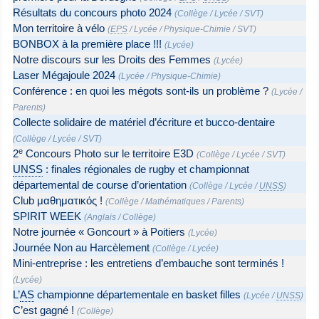
Résultats du concours photo 2024
(
Collège
/
Lycée
/
SVT
)
Mon territoire à vélo
(
EPS
/
Lycée
/
Physique-Chimie
/
SVT
)
BONBOX à la première place !!!
(
Lycée
)
Notre discours sur les Droits des Femmes
(
Lycée
)
Laser Mégajoule 2024
(
Lycée
/
Physique-Chimie
)
Conférence : en quoi les mégots sont-ils un problème ?
(
Lycée
/
Parents
)
Collecte solidaire de matériel d’écriture et bucco-dentaire
(
Collège
/
Lycée
/
SVT
)
e
2
Concours Photo sur le territoire E3D
(
Collège
/
Lycée
/
SVT
)
UNSS
: finales régionales de rugby et championnat
départemental de course d’orientation
(
Collège
/
Lycée
/
UNSS
)
Club μαθηματικός !
(
Collège
/
Mathématiques
/
Parents
)
SPIRIT WEEK
(
Anglais
/
Collège
)
Notre journée « Goncourt » à Poitiers
(
Lycée
)
Journée Non au Harcèlement
(
Collège
/
Lycée
)
Mini-entreprise : les entretiens d’embauche sont terminés !
(
Lycée
)
L’
AS
championne départementale en basket filles
(
Lycée
/
UNSS
)
C’est gagné !
(
Collège
)