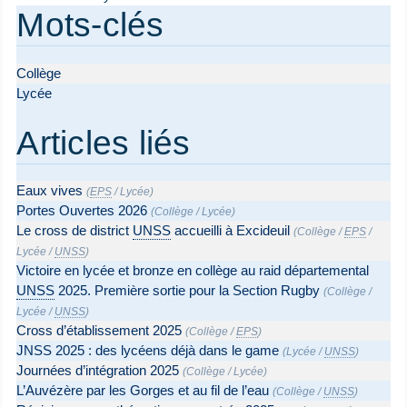
Mots-clés
Collège
Lycée
Articles liés
Eaux vives
(
EPS
/
Lycée
)
Portes Ouvertes 2026
(
Collège
/
Lycée
)
Le cross de district
UNSS
accueilli à Excideuil
(
Collège
/
EPS
/
Lycée
/
UNSS
)
Victoire en lycée et bronze en collège au raid départemental
UNSS
2025. Première sortie pour la Section Rugby
(
Collège
/
Lycée
/
UNSS
)
Cross d’établissement 2025
(
Collège
/
EPS
)
JNSS 2025 : des lycéens déjà dans le game
(
Lycée
/
UNSS
)
Journées d’intégration 2025
(
Collège
/
Lycée
)
L’Auvézère par les Gorges et au fil de l’eau
(
Collège
/
UNSS
)