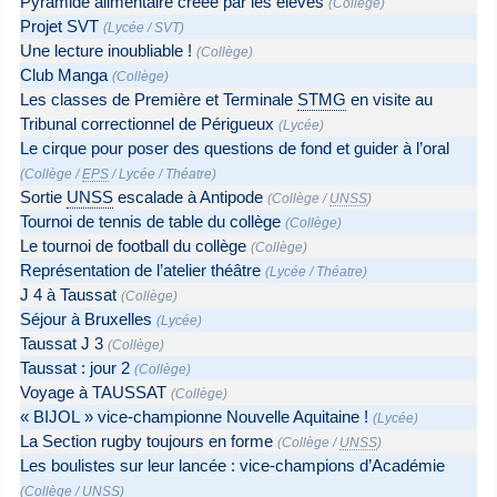
Pyramide alimentaire créée par les élèves
(
Collège
)
Projet SVT
(
Lycée
/
SVT
)
Une lecture inoubliable !
(
Collège
)
Club Manga
(
Collège
)
Les classes de Première et Terminale
STMG
en visite au
Tribunal correctionnel de Périgueux
(
Lycée
)
Le cirque pour poser des questions de fond et guider à l’oral
(
Collège
/
EPS
/
Lycée
/
Théatre
)
Sortie
UNSS
escalade à Antipode
(
Collège
/
UNSS
)
Tournoi de tennis de table du collège
(
Collège
)
Le tournoi de football du collège
(
Collège
)
Représentation de l’atelier théâtre
(
Lycée
/
Théatre
)
J 4 à Taussat
(
Collège
)
Séjour à Bruxelles
(
Lycée
)
Taussat J 3
(
Collège
)
Taussat : jour 2
(
Collège
)
Voyage à TAUSSAT
(
Collège
)
« BIJOL » vice-championne Nouvelle Aquitaine !
(
Lycée
)
La Section rugby toujours en forme
(
Collège
/
UNSS
)
Les boulistes sur leur lancée : vice-champions d’Académie
(
Collège
/
UNSS
)