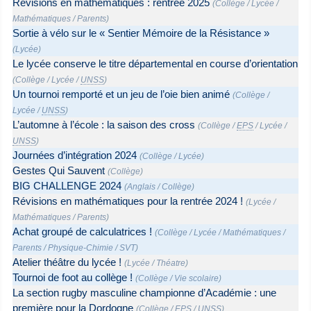
Révisions en mathématiques : rentrée 2025
(
Collège
/
Lycée
/
Mathématiques
/
Parents
)
Sortie à vélo sur le « Sentier Mémoire de la Résistance »
(
Lycée
)
Le lycée conserve le titre départemental en course d’orientation
(
Collège
/
Lycée
/
UNSS
)
Un tournoi remporté et un jeu de l’oie bien animé
(
Collège
/
Lycée
/
UNSS
)
L’automne à l’école : la saison des cross
(
Collège
/
EPS
/
Lycée
/
UNSS
)
Journées d’intégration 2024
(
Collège
/
Lycée
)
Gestes Qui Sauvent
(
Collège
)
BIG CHALLENGE 2024
(
Anglais
/
Collège
)
Révisions en mathématiques pour la rentrée 2024 !
(
Lycée
/
Mathématiques
/
Parents
)
Achat groupé de calculatrices !
(
Collège
/
Lycée
/
Mathématiques
/
Parents
/
Physique-Chimie
/
SVT
)
Atelier théâtre du lycée !
(
Lycée
/
Théatre
)
Tournoi de foot au collège !
(
Collège
/
Vie scolaire
)
La section rugby masculine championne d’Académie : une
première pour la Dordogne
(
Collège
/
EPS
/
UNSS
)