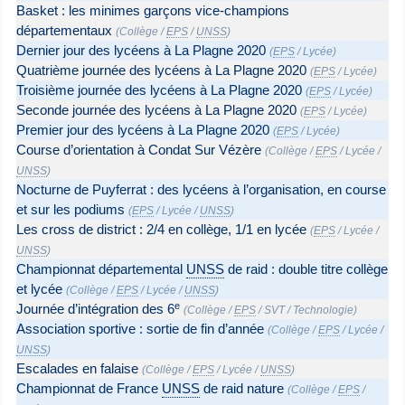
Basket : les minimes garçons vice-champions
départementaux
(
Collège
/
EPS
/
UNSS
)
Dernier jour des lycéens à La Plagne 2020
(
EPS
/
Lycée
)
Quatrième journée des lycéens à La Plagne 2020
(
EPS
/
Lycée
)
Troisième journée des lycéens à La Plagne 2020
(
EPS
/
Lycée
)
Seconde journée des lycéens à La Plagne 2020
(
EPS
/
Lycée
)
Premier jour des lycéens à La Plagne 2020
(
EPS
/
Lycée
)
Course d’orientation à Condat Sur Vézère
(
Collège
/
EPS
/
Lycée
/
UNSS
)
Nocturne de Puyferrat : des lycéens à l’organisation, en course
et sur les podiums
(
EPS
/
Lycée
/
UNSS
)
Les cross de district : 2/4 en collège, 1/1 en lycée
(
EPS
/
Lycée
/
UNSS
)
Championnat départemental
UNSS
de raid : double titre collège
et lycée
(
Collège
/
EPS
/
Lycée
/
UNSS
)
e
Journée d’intégration des 6
(
Collège
/
EPS
/
SVT
/
Technologie
)
Association sportive : sortie de fin d’année
(
Collège
/
EPS
/
Lycée
/
UNSS
)
Escalades en falaise
(
Collège
/
EPS
/
Lycée
/
UNSS
)
Championnat de France
UNSS
de raid nature
(
Collège
/
EPS
/