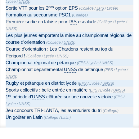
Lycée
/
UNSS
)
des
Sortie VTT pour les 2
option
EPS
(
Collège
/
EPS
/
Lycée
)
Formation au secourisme PSC1
(
Collège
)
Première sortie en falaise pour l’
AS
escalade
(
Collège
/
Lycée
/
UNSS
)
Les plus jeunes emportent la mise au championnat régional de
course d’orientation
(
Collège
/
UNSS
)
Course d’orientation : Les Chardons restent au top du
Périgord !
(
Collège
/
Lycée
/
UNSS
)
Championnat régional de pétanque
(
EPS
/
Lycée
/
UNSS
)
Championnat départemental
UNSS
de pétanque
(
EPS
/
Lycée
/
UNSS
)
Rugby et pétanque en district lycée
(
EPS
/
Lycée
/
UNSS
)
Sports collectifs : belle entrée en matière
(
EPS
/
Lycée
/
UNSS
)
re
1
période d’
UNSS
clôturée sur une nouvelle victoire
(
EPS
/
Lycée
/
UNSS
)
Jeu concours TRI-LANTA, les aventuriers du tri
(
Collège
)
Un goûter en Latin
(
Collège
/
Latin
)