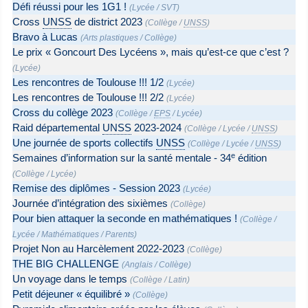
Défi réussi pour les 1G1 !
(
Lycée
/
SVT
)
Cross
UNSS
de district 2023
(
Collège
/
UNSS
)
Bravo à Lucas
(
Arts plastiques
/
Collège
)
Le prix « Goncourt Des Lycéens », mais qu’est-ce que c’est ?
(
Lycée
)
Les rencontres de Toulouse !!! 1/2
(
Lycée
)
Les rencontres de Toulouse !!! 2/2
(
Lycée
)
Cross du collège 2023
(
Collège
/
EPS
/
Lycée
)
Raid départemental
UNSS
2023-2024
(
Collège
/
Lycée
/
UNSS
)
Une journée de sports collectifs
UNSS
(
Collège
/
Lycée
/
UNSS
)
e
Semaines d’information sur la santé mentale - 34
édition
(
Collège
/
Lycée
)
Remise des diplômes - Session 2023
(
Lycée
)
Journée d’intégration des sixièmes
(
Collège
)
Pour bien attaquer la seconde en mathématiques !
(
Collège
/
Lycée
/
Mathématiques
/
Parents
)
Projet Non au Harcèlement 2022-2023
(
Collège
)
THE BIG CHALLENGE
(
Anglais
/
Collège
)
Un voyage dans le temps
(
Collège
/
Latin
)
Petit déjeuner « équilibré »
(
Collège
)