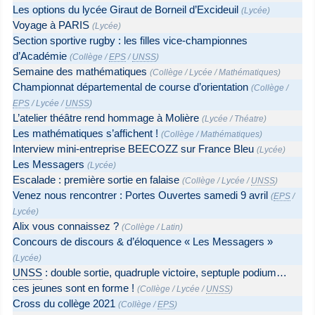
Les options du lycée Giraut de Borneil d’Excideuil
(
Lycée
)
Voyage à PARIS
(
Lycée
)
Section sportive rugby : les filles vice-championnes
d’Académie
(
Collège
/
EPS
/
UNSS
)
Semaine des mathématiques
(
Collège
/
Lycée
/
Mathématiques
)
Championnat départemental de course d’orientation
(
Collège
/
EPS
/
Lycée
/
UNSS
)
L’atelier théâtre rend hommage à Molière
(
Lycée
/
Théatre
)
Les mathématiques s’affichent !
(
Collège
/
Mathématiques
)
Interview mini-entreprise BEECOZZ sur France Bleu
(
Lycée
)
Les Messagers
(
Lycée
)
Escalade : première sortie en falaise
(
Collège
/
Lycée
/
UNSS
)
Venez nous rencontrer : Portes Ouvertes samedi 9 avril
(
EPS
/
Lycée
)
Alix vous connaissez ?
(
Collège
/
Latin
)
Concours de discours & d’éloquence « Les Messagers »
(
Lycée
)
UNSS
: double sortie, quadruple victoire, septuple podium…
ces jeunes sont en forme !
(
Collège
/
Lycée
/
UNSS
)
Cross du collège 2021
(
Collège
/
EPS
)