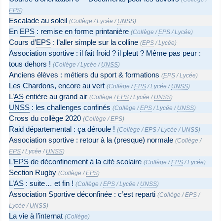
EPS
)
Escalade au soleil
(
Collège
/
Lycée
/
UNSS
)
En
EPS
: remise en forme printanière
(
Collège
/
EPS
/
Lycée
)
Cours d’
EPS
: l’aller simple sur la colline
(
EPS
/
Lycée
)
Association sportive : il fait froid ? il pleut ? Même pas peur :
tous dehors !
(
Collège
/
Lycée
/
UNSS
)
Anciens élèves : métiers du sport & formations
(
EPS
/
Lycée
)
Les Chardons, encore au vert
(
Collège
/
EPS
/
Lycée
/
UNSS
)
L’
AS
entière au grand air
(
Collège
/
EPS
/
Lycée
/
UNSS
)
UNSS
: les challenges confinés
(
Collège
/
EPS
/
Lycée
/
UNSS
)
Cross du collège 2020
(
Collège
/
EPS
)
Raid départemental : ça déroule !
(
Collège
/
EPS
/
Lycée
/
UNSS
)
Association sportive : retour à la (presque) normale
(
Collège
/
EPS
/
Lycée
/
UNSS
)
L’
EPS
de déconfinement à la cité scolaire
(
Collège
/
EPS
/
Lycée
)
Section Rugby
(
Collège
/
EPS
)
L’
AS
: suite… et fin !
(
Collège
/
EPS
/
Lycée
/
UNSS
)
Association Sportive déconfinée : c’est reparti
(
Collège
/
EPS
/
Lycée
/
UNSS
)
La vie à l’internat
(
Collège
)