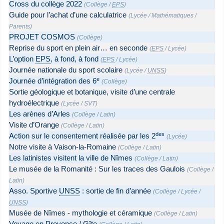
Cross du collège 2022
(
Collège
/
EPS
)
Guide pour l’achat d’une calculatrice
(
Lycée
/
Mathématiques
/
Parents
)
PROJET COSMOS
(
Collège
)
Reprise du sport en plein air… en seconde
(
EPS
/
Lycée
)
L’option
EPS
, à fond, à fond
(
EPS
/
Lycée
)
Journée nationale du sport scolaire
(
Lycée
/
UNSS
)
e
Journée d’intégration des 6
(
Collège
)
Sortie géologique et botanique, visite d’une centrale
hydroélectrique
(
Lycée
/
SVT
)
Les arènes d’Arles
(
Collège
/
Latin
)
Visite d’Orange
(
Collège
/
Latin
)
des
Action sur le consentement réalisée par les 2
(
Lycée
)
Notre visite à Vaison-la-Romaine
(
Collège
/
Latin
)
Les latinistes visitent la ville de Nîmes
(
Collège
/
Latin
)
Le musée de la Romanité : Sur les traces des Gaulois
(
Collège
/
Latin
)
Asso. Sportive
UNSS
: sortie de fin d’année
(
Collège
/
Lycée
/
UNSS
)
Musée de Nîmes - mythologie et céramique
(
Collège
/
Latin
)