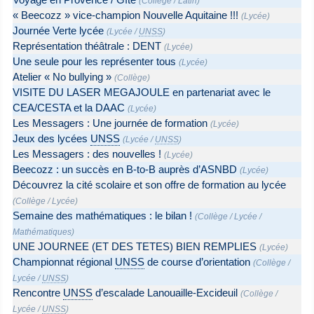
Voyage en Provence / Gîte
(
Collège
/
Latin
)
« Beecozz » vice-champion Nouvelle Aquitaine !!!
(
Lycée
)
Journée Verte lycée
(
Lycée
/
UNSS
)
Représentation théâtrale : DENT
(
Lycée
)
Une seule pour les représenter tous
(
Lycée
)
Atelier « No bullying »
(
Collège
)
VISITE DU LASER MEGAJOULE en partenariat avec le
CEA/CESTA et la DAAC
(
Lycée
)
Les Messagers : Une journée de formation
(
Lycée
)
Jeux des lycées
UNSS
(
Lycée
/
UNSS
)
Les Messagers : des nouvelles !
(
Lycée
)
Beecozz : un succès en B-to-B auprès d’ASNBD
(
Lycée
)
Découvrez la cité scolaire et son offre de formation au lycée
(
Collège
/
Lycée
)
Semaine des mathématiques : le bilan !
(
Collège
/
Lycée
/
Mathématiques
)
UNE JOURNEE (ET DES TETES) BIEN REMPLIES
(
Lycée
)
Championnat régional
UNSS
de course d’orientation
(
Collège
/
Lycée
/
UNSS
)
Rencontre
UNSS
d’escalade Lanouaille-Excideuil
(
Collège
/
Lycée
/
UNSS
)