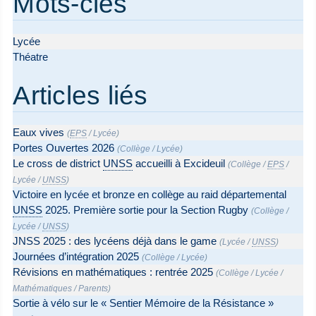
Mots-clés
Lycée
Théatre
Articles liés
Eaux vives
(
EPS
/
Lycée
)
Portes Ouvertes 2026
(
Collège
/
Lycée
)
Le cross de district
UNSS
accueilli à Excideuil
(
Collège
/
EPS
/
Lycée
/
UNSS
)
Victoire en lycée et bronze en collège au raid départemental
UNSS
2025. Première sortie pour la Section Rugby
(
Collège
/
Lycée
/
UNSS
)
JNSS 2025 : des lycéens déjà dans le game
(
Lycée
/
UNSS
)
Journées d’intégration 2025
(
Collège
/
Lycée
)
Révisions en mathématiques : rentrée 2025
(
Collège
/
Lycée
/
Mathématiques
/
Parents
)
Sortie à vélo sur le « Sentier Mémoire de la Résistance »