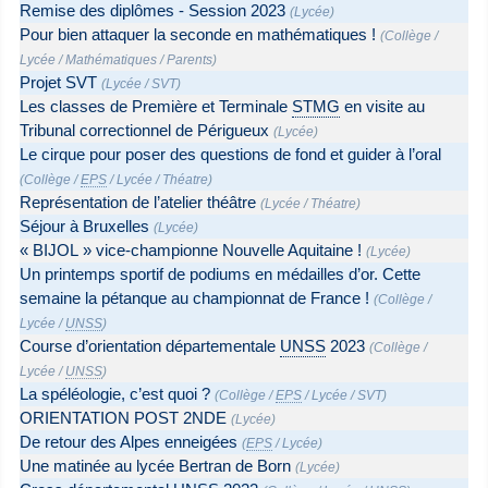
Remise des diplômes - Session 2023
(
Lycée
)
Pour bien attaquer la seconde en mathématiques !
(
Collège
/
Lycée
/
Mathématiques
/
Parents
)
Projet SVT
(
Lycée
/
SVT
)
Les classes de Première et Terminale
STMG
en visite au
Tribunal correctionnel de Périgueux
(
Lycée
)
Le cirque pour poser des questions de fond et guider à l’oral
(
Collège
/
EPS
/
Lycée
/
Théatre
)
Représentation de l’atelier théâtre
(
Lycée
/
Théatre
)
Séjour à Bruxelles
(
Lycée
)
« BIJOL » vice-championne Nouvelle Aquitaine !
(
Lycée
)
Un printemps sportif de podiums en médailles d’or. Cette
semaine la pétanque au championnat de France !
(
Collège
/
Lycée
/
UNSS
)
Course d’orientation départementale
UNSS
2023
(
Collège
/
Lycée
/
UNSS
)
La spéléologie, c’est quoi ?
(
Collège
/
EPS
/
Lycée
/
SVT
)
ORIENTATION POST 2NDE
(
Lycée
)
De retour des Alpes enneigées
(
EPS
/
Lycée
)
Une matinée au lycée Bertran de Born
(
Lycée
)