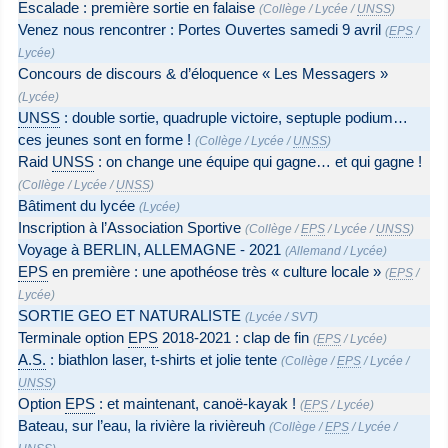
Escalade : première sortie en falaise
(
Collège
/
Lycée
/
UNSS
)
Venez nous rencontrer : Portes Ouvertes samedi 9 avril
(
EPS
/
Lycée
)
Concours de discours & d’éloquence « Les Messagers »
(
Lycée
)
UNSS
: double sortie, quadruple victoire, septuple podium…
ces jeunes sont en forme !
(
Collège
/
Lycée
/
UNSS
)
Raid
UNSS
: on change une équipe qui gagne… et qui gagne !
(
Collège
/
Lycée
/
UNSS
)
Bâtiment du lycée
(
Lycée
)
Inscription à l’Association Sportive
(
Collège
/
EPS
/
Lycée
/
UNSS
)
Voyage à BERLIN, ALLEMAGNE - 2021
(
Allemand
/
Lycée
)
EPS
en première : une apothéose très « culture locale »
(
EPS
/
Lycée
)
SORTIE GEO ET NATURALISTE
(
Lycée
/
SVT
)
Terminale option
EPS
2018-2021 : clap de fin
(
EPS
/
Lycée
)
A.S.
: biathlon laser, t-shirts et jolie tente
(
Collège
/
EPS
/
Lycée
/
UNSS
)
Option
EPS
: et maintenant, canoë-kayak !
(
EPS
/
Lycée
)
Bateau, sur l’eau, la rivière la rivièreuh
(
Collège
/
EPS
/
Lycée
/