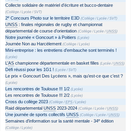
Collecte solidaire de matériel d’écriture et bucco-dentaire
(
Collège
/
Lycée
/
SVT
)
e
2
Concours Photo sur le territoire E3D
(
Collège
/
Lycée
/
SVT
)
UNSS
: finales régionales de rugby et championnat
départemental de course d’orientation
(
Collège
/
Lycée
/
UNSS
)
Notre journée « Goncourt » à Poitiers
(
Lycée
)
Journée Non au Harcèlement
(
Collège
/
Lycée
)
Mini-entreprise : les entretiens d’embauche sont terminés !
(
Lycée
)
L’
AS
championne départementale en basket filles
(
Lycée
/
UNSS
)
Défi réussi pour les 1G1 !
(
Lycée
/
SVT
)
Le prix « Goncourt Des Lycéens », mais qu’est-ce que c’est ?
(
Lycée
)
Les rencontres de Toulouse !!! 1/2
(
Lycée
)
Les rencontres de Toulouse !!! 2/2
(
Lycée
)
Cross du collège 2023
(
Collège
/
EPS
/
Lycée
)
Raid départemental
UNSS
2023-2024
(
Collège
/
Lycée
/
UNSS
)
Une journée de sports collectifs
UNSS
(
Collège
/
Lycée
/
UNSS
)
e
Semaines d’information sur la santé mentale - 34
édition
(
Collège
/
Lycée
)