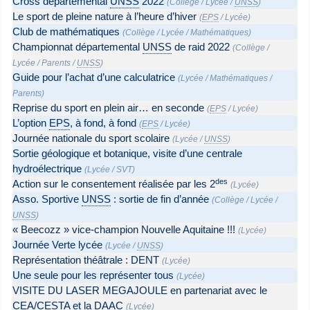
Cross départemental
UNSS
2022
(
Collège
/
Lycée
/
UNSS
)
Le sport de pleine nature à l’heure d’hiver
(
EPS
/
Lycée
)
Club de mathématiques
(
Collège
/
Lycée
/
Mathématiques
)
Championnat départemental
UNSS
de raid 2022
(
Collège
/
Lycée
/
Parents
/
UNSS
)
Guide pour l’achat d’une calculatrice
(
Lycée
/
Mathématiques
/
Parents
)
Reprise du sport en plein air… en seconde
(
EPS
/
Lycée
)
L’option
EPS
, à fond, à fond
(
EPS
/
Lycée
)
Journée nationale du sport scolaire
(
Lycée
/
UNSS
)
Sortie géologique et botanique, visite d’une centrale
hydroélectrique
(
Lycée
/
SVT
)
des
Action sur le consentement réalisée par les 2
(
Lycée
)
Asso. Sportive
UNSS
: sortie de fin d’année
(
Collège
/
Lycée
/
UNSS
)
« Beecozz » vice-champion Nouvelle Aquitaine !!!
(
Lycée
)
Journée Verte lycée
(
Lycée
/
UNSS
)
Représentation théâtrale : DENT
(
Lycée
)
Une seule pour les représenter tous
(
Lycée
)
VISITE DU LASER MEGAJOULE en partenariat avec le
CEA/CESTA et la DAAC
(
Lycée
)